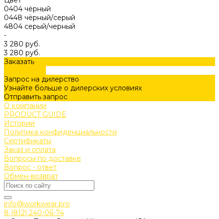
0404 чёрный
0448 чёрный/серый
4804 серый/черный
-
3 280 руб.
3 280 руб.
Заказать
Подробнее
Запрос на дилерство
Узнайте больше о дилерских условиях
Отправить запрос
О компании
PRODUCT GUIDE
Истории
Политика конфиденциальности
Сертификаты
Заказ и оплата
Вопросы по доставке
Вопрос - ответ
Обмен-возврат
info@workwear.pro
8 (812) 240-06-74