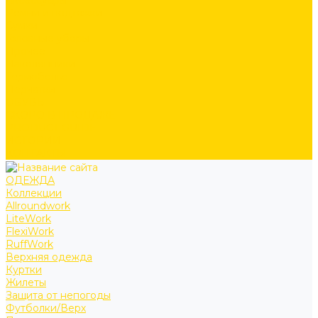
Аксессуары
Ремни и подтяжки
Сумки
Головные уборы
Прочее
Наколенники
Термобелье
Перчатки
ОБУВЬ
СКОРО В ПРОДАЖЕ
PRODUCT GUIDE
ИСТОРИИ
КОНТАКТЫ
ОДЕЖДА
Коллекции
Allroundwork
LiteWork
FlexiWork
RuffWork
Верхняя одежда
Куртки
Жилеты
Защита от непогоды
Футболки/Верх