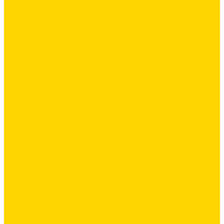
...
ОДЕЖДА
Коллекции
Allroundwork
LiteWork
FlexiWork
RuffWork
Верхняя одежда
Куртки
Жилеты
Защита от непогоды
Футболки/Верх
Поло
Футболки
Рубашки
Брюки
Рабочие брюки
Укороченные брюки
Шорты
Комбинезоны
Флис и 2й слой
Толстовки
Флис
Софтшеллы