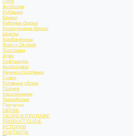
Поло
Футболки
Рубашки
Брюки
Рабочие брюки
Укороченные брюки
Шорты
Комбинезоны
Флис и 2й слой
Толстовки
Флис
Софтшеллы
Аксессуары
Ремни и подтяжки
Сумки
Головные уборы
Прочее
Наколенники
Термобелье
Перчатки
ОБУВЬ
СКОРО В ПРОДАЖЕ
PRODUCT GUIDE
ИСТОРИИ
КОНТАКТЫ