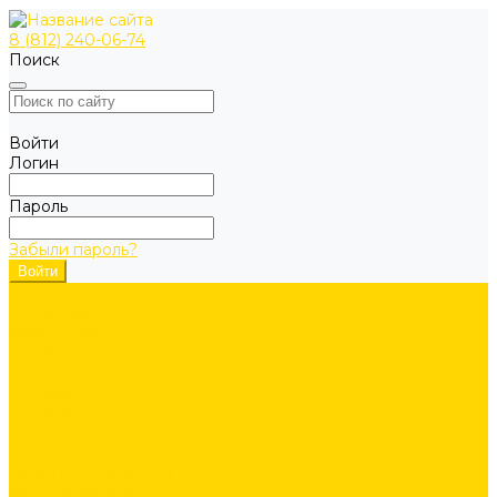
8 (812) 240-06-74
Поиск
Войти
Логин
Пароль
Забыли пароль?
ОДЕЖДА
Коллекции
Allroundwork
LiteWork
FlexiWork
RuffWork
Верхняя одежда
Куртки
Жилеты
Защита от непогоды
Футболки/Верх