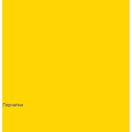
Поло
Футболки
Рубашки
Брюки
Рабочие брюки
Укороченные брюки
Шорты
Комбинезоны
Флис и 2й слой
Толстовки
Флис
Софтшеллы
Аксессуары
Ремни и подтяжки
Сумки
Головные уборы
Прочее
Наколенники
Термобелье
Перчатки
ОБУВЬ
СКОРО В ПРОДАЖЕ
PRODUCT GUIDE
ИСТОРИИ
КОНТАКТЫ