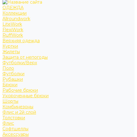
ОДЕЖДА
Коллекции
Allroundwork
LiteWork
FlexiWork
RuffWork
Верхняя одежда
Куртки
Жилеты
Защита от непогоды
Футболки/Верх
Поло
Футболки
Рубашки
Брюки
Рабочие брюки
Укороченные брюки
Шорты
Комбинезоны
Флис и 2й слой
Толстовки
Флис
Софтшеллы
Аксессуары