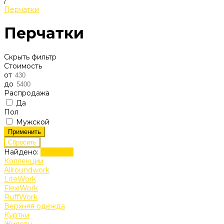
/
Перчатки
Перчатки
Скрыть фильтр
Стоимость
от
до
Распродажа
Да
Пол
Мужской
Найдено:
Показать
Коллекции
Allroundwork
LiteWork
FlexiWork
RuffWork
Верхняя одежда
Куртки
Жилеты