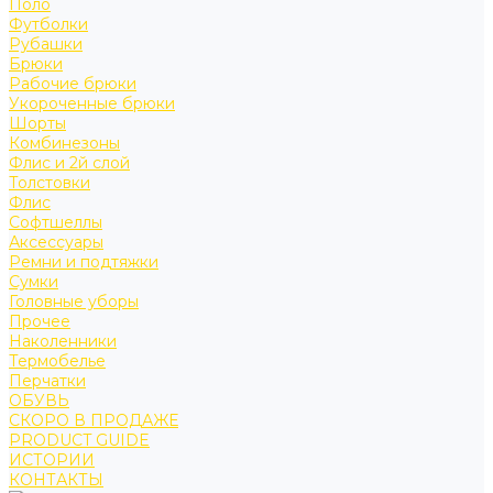
Поло
Футболки
Рубашки
Брюки
Рабочие брюки
Укороченные брюки
Шорты
Комбинезоны
Флис и 2й слой
Толстовки
Флис
Софтшеллы
Аксессуары
Ремни и подтяжки
Сумки
Головные уборы
Прочее
Наколенники
Термобелье
Перчатки
ОБУВЬ
СКОРО В ПРОДАЖЕ
PRODUCT GUIDE
ИСТОРИИ
КОНТАКТЫ