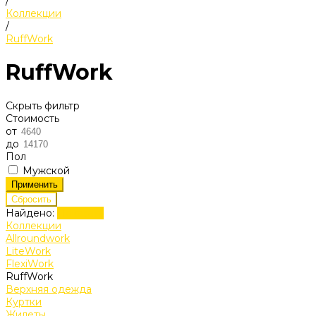
/
Коллекции
/
RuffWork
RuffWork
Скрыть фильтр
Стоимость
от
до
Пол
Мужской
Найдено:
Показать
Коллекции
Allroundwork
LiteWork
FlexiWork
RuffWork
Верхняя одежда
Куртки
Жилеты