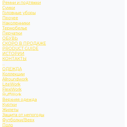
Ремни и подтяжки
Сумки
Головные уборы
Прочее
Наколенники
Термобелье
Перчатки
ОБУВЬ
СКОРО В ПРОДАЖЕ
PRODUCT GUIDE
ИСТОРИИ
КОНТАКТЫ
...
ОДЕЖДА
Коллекции
Allroundwork
LiteWork
FlexiWork
RuffWork
Верхняя одежда
Куртки
Жилеты
Защита от непогоды
Футболки/Верх
Поло