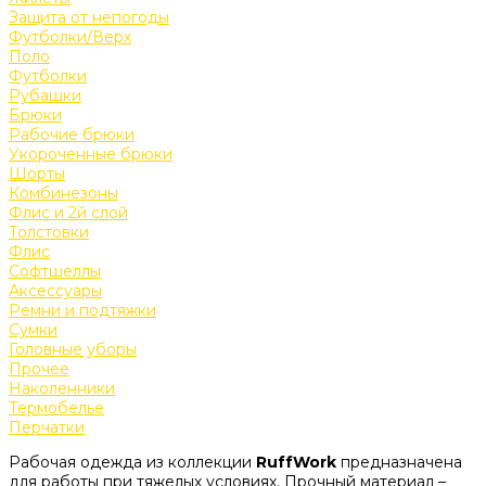
Защита от непогоды
Футболки/Верх
Поло
Футболки
Рубашки
Брюки
Рабочие брюки
Укороченные брюки
Шорты
Комбинезоны
Флис и 2й слой
Толстовки
Флис
Софтшеллы
Аксессуары
Ремни и подтяжки
Сумки
Головные уборы
Прочее
Наколенники
Термобелье
Перчатки
Рабочая одежда из коллекции
RuffWork
предназначена
для работы при тяжелых условиях. Прочный материал –