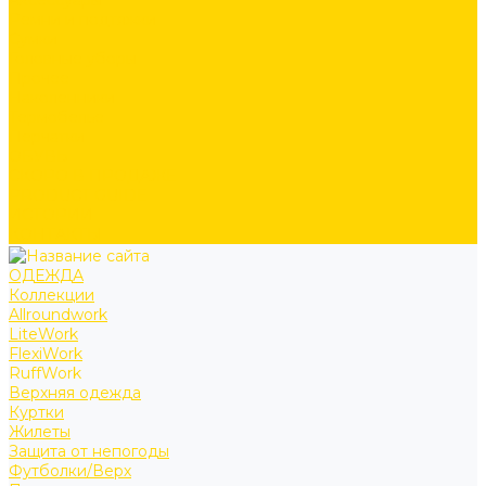
Аксессуары
Ремни и подтяжки
Сумки
Головные уборы
Прочее
Наколенники
Термобелье
Перчатки
ОБУВЬ
СКОРО В ПРОДАЖЕ
PRODUCT GUIDE
ИСТОРИИ
КОНТАКТЫ
ОДЕЖДА
Коллекции
Allroundwork
LiteWork
FlexiWork
RuffWork
Верхняя одежда
Куртки
Жилеты
Защита от непогоды
Футболки/Верх