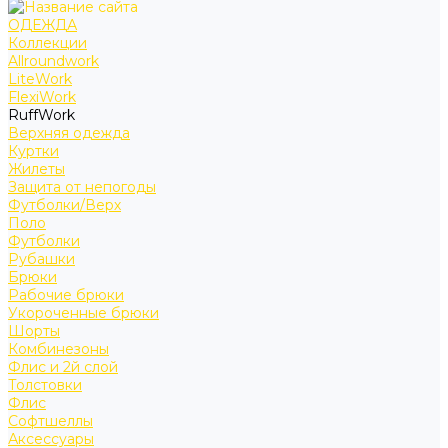
ОДЕЖДА
Коллекции
Allroundwork
LiteWork
FlexiWork
RuffWork
Верхняя одежда
Куртки
Жилеты
Защита от непогоды
Футболки/Верх
Поло
Футболки
Рубашки
Брюки
Рабочие брюки
Укороченные брюки
Шорты
Комбинезоны
Флис и 2й слой
Толстовки
Флис
Софтшеллы
Аксессуары