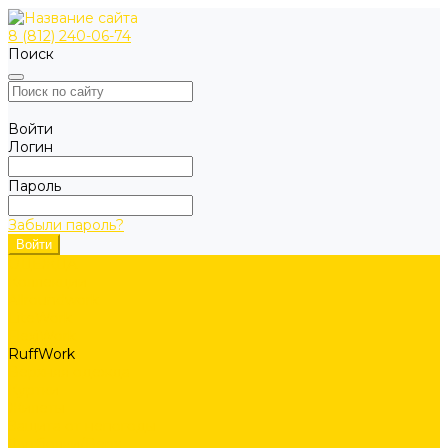
8 (812) 240-06-74
Поиск
Войти
Логин
Пароль
Забыли пароль?
ОДЕЖДА
Коллекции
Allroundwork
LiteWork
FlexiWork
RuffWork
Верхняя одежда
Куртки
Жилеты
Защита от непогоды
Футболки/Верх