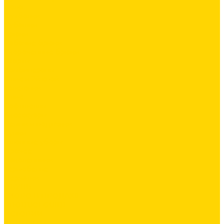
Поло
Футболки
Рубашки
Брюки
Рабочие брюки
Укороченные брюки
Шорты
Комбинезоны
Флис и 2й слой
Толстовки
Флис
Софтшеллы
Аксессуары
Ремни и подтяжки
Сумки
Головные уборы
Прочее
Наколенники
Термобелье
Перчатки
ОБУВЬ
СКОРО В ПРОДАЖЕ
PRODUCT GUIDE
ИСТОРИИ
КОНТАКТЫ