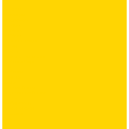
...
ОДЕЖДА
Коллекции
Allroundwork
LiteWork
FlexiWork
RuffWork
Верхняя одежда
Куртки
Жилеты
Защита от непогоды
Футболки/Верх
Поло
Футболки
Рубашки
Брюки
Рабочие брюки
Укороченные брюки
Шорты
Комбинезоны
Флис и 2й слой
Толстовки
Флис
Софтшеллы