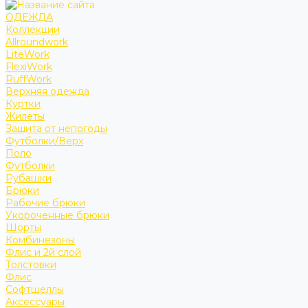
ОДЕЖДА
Коллекции
Allroundwork
LiteWork
FlexiWork
RuffWork
Верхняя одежда
Куртки
Жилеты
Защита от непогоды
Футболки/Верх
Поло
Футболки
Рубашки
Брюки
Рабочие брюки
Укороченные брюки
Шорты
Комбинезоны
Флис и 2й слой
Толстовки
Флис
Софтшеллы
Аксессуары