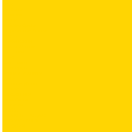
Поло
Футболки
Рубашки
Брюки
Рабочие брюки
Укороченные брюки
Шорты
Комбинезоны
Флис и 2й слой
Толстовки
Флис
Софтшеллы
Аксессуары
Ремни и подтяжки
Сумки
Головные уборы
Прочее
Наколенники
Термобелье
Перчатки
ОБУВЬ
СКОРО В ПРОДАЖЕ
PRODUCT GUIDE
ИСТОРИИ
КОНТАКТЫ