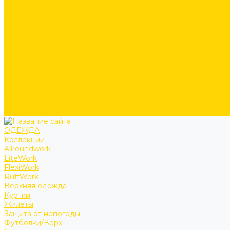
Аксессуары
Ремни и подтяжки
Сумки
Головные уборы
Прочее
Наколенники
Термобелье
Перчатки
ОБУВЬ
СКОРО В ПРОДАЖЕ
PRODUCT GUIDE
ИСТОРИИ
КОНТАКТЫ
ОДЕЖДА
Коллекции
Allroundwork
LiteWork
FlexiWork
RuffWork
Верхняя одежда
Куртки
Жилеты
Защита от непогоды
Футболки/Верх