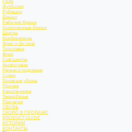
Поло
Футболки
Рубашки
Брюки
Рабочие брюки
Укороченные брюки
Шорты
Комбинезоны
Флис и 2й слой
Толстовки
Флис
Софтшеллы
Аксессуары
Ремни и подтяжки
Сумки
Головные уборы
Прочее
Наколенники
Термобелье
Перчатки
ОБУВЬ
СКОРО В ПРОДАЖЕ
PRODUCT GUIDE
ИСТОРИИ
КОНТАКТЫ