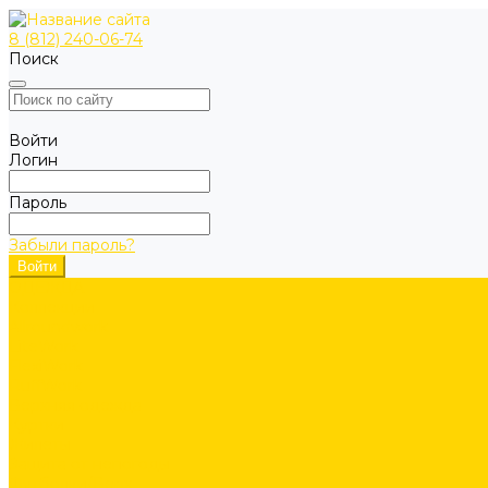
8 (812) 240-06-74
Поиск
Войти
Логин
Пароль
Забыли пароль?
ОДЕЖДА
Коллекции
Allroundwork
LiteWork
FlexiWork
RuffWork
Верхняя одежда
Куртки
Жилеты
Защита от непогоды
Футболки/Верх