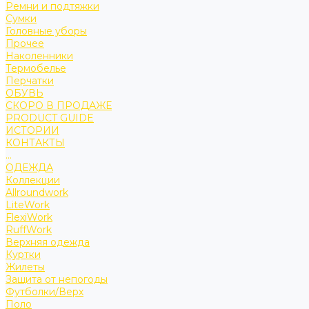
Ремни и подтяжки
Сумки
Головные уборы
Прочее
Наколенники
Термобелье
Перчатки
ОБУВЬ
СКОРО В ПРОДАЖЕ
PRODUCT GUIDE
ИСТОРИИ
КОНТАКТЫ
...
ОДЕЖДА
Коллекции
Allroundwork
LiteWork
FlexiWork
RuffWork
Верхняя одежда
Куртки
Жилеты
Защита от непогоды
Футболки/Верх
Поло