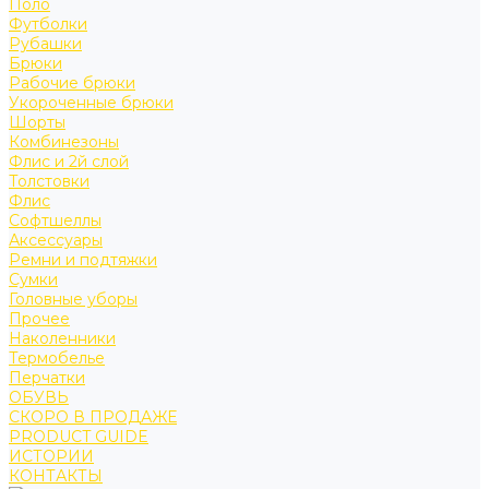
Поло
Футболки
Рубашки
Брюки
Рабочие брюки
Укороченные брюки
Шорты
Комбинезоны
Флис и 2й слой
Толстовки
Флис
Софтшеллы
Аксессуары
Ремни и подтяжки
Сумки
Головные уборы
Прочее
Наколенники
Термобелье
Перчатки
ОБУВЬ
СКОРО В ПРОДАЖЕ
PRODUCT GUIDE
ИСТОРИИ
КОНТАКТЫ