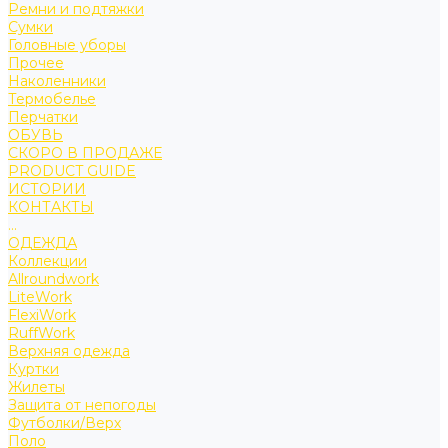
Ремни и подтяжки
Сумки
Головные уборы
Прочее
Наколенники
Термобелье
Перчатки
ОБУВЬ
СКОРО В ПРОДАЖЕ
PRODUCT GUIDE
ИСТОРИИ
КОНТАКТЫ
...
ОДЕЖДА
Коллекции
Allroundwork
LiteWork
FlexiWork
RuffWork
Верхняя одежда
Куртки
Жилеты
Защита от непогоды
Футболки/Верх
Поло