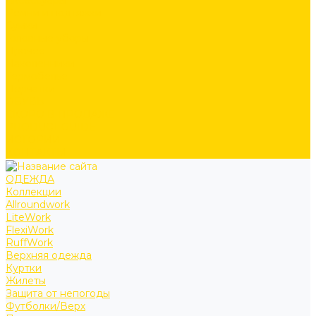
Аксессуары
Ремни и подтяжки
Сумки
Головные уборы
Прочее
Наколенники
Термобелье
Перчатки
ОБУВЬ
СКОРО В ПРОДАЖЕ
PRODUCT GUIDE
ИСТОРИИ
КОНТАКТЫ
ОДЕЖДА
Коллекции
Allroundwork
LiteWork
FlexiWork
RuffWork
Верхняя одежда
Куртки
Жилеты
Защита от непогоды
Футболки/Верх