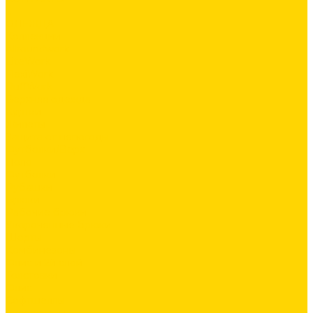
...
ОДЕЖДА
Коллекции
Allroundwork
LiteWork
FlexiWork
RuffWork
Верхняя одежда
Куртки
Жилеты
Защита от непогоды
Футболки/Верх
Поло
Футболки
Рубашки
Брюки
Рабочие брюки
Укороченные брюки
Шорты
Комбинезоны
Флис и 2й слой
Толстовки
Флис
Софтшеллы