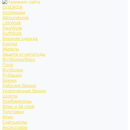
ОДЕЖДА
Коллекции
Allroundwork
LiteWork
FlexiWork
RuffWork
Верхняя одежда
Куртки
Жилеты
Защита от непогоды
Футболки/Верх
Поло
Футболки
Рубашки
Брюки
Рабочие брюки
Укороченные брюки
Шорты
Комбинезоны
Флис и 2й слой
Толстовки
Флис
Софтшеллы
Аксессуары