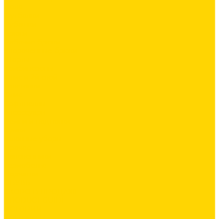
Поло
Футболки
Рубашки
Брюки
Рабочие брюки
Укороченные брюки
Шорты
Комбинезоны
Флис и 2й слой
Толстовки
Флис
Софтшеллы
Аксессуары
Ремни и подтяжки
Сумки
Головные уборы
Прочее
Наколенники
Термобелье
Перчатки
ОБУВЬ
СКОРО В ПРОДАЖЕ
PRODUCT GUIDE
ИСТОРИИ
КОНТАКТЫ