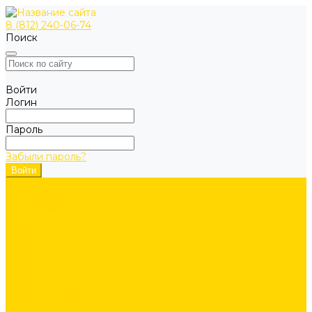
8 (812) 240-06-74
Поиск
Войти
Логин
Пароль
Забыли пароль?
ОДЕЖДА
Коллекции
Allroundwork
LiteWork
FlexiWork
RuffWork
Верхняя одежда
Куртки
Жилеты
Защита от непогоды
Футболки/Верх