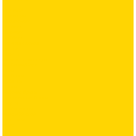
...
ОДЕЖДА
Коллекции
Allroundwork
LiteWork
FlexiWork
RuffWork
Верхняя одежда
Куртки
Жилеты
Защита от непогоды
Футболки/Верх
Поло
Футболки
Рубашки
Брюки
Рабочие брюки
Укороченные брюки
Шорты
Комбинезоны
Флис и 2й слой
Толстовки
Флис
Софтшеллы