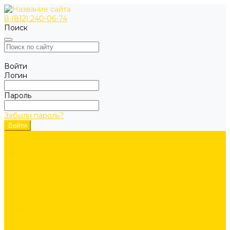
8 (812) 240-06-74
Поиск
Войти
Логин
Пароль
Забыли пароль?
ОДЕЖДА
Коллекции
Allroundwork
LiteWork
FlexiWork
RuffWork
Верхняя одежда
Куртки
Жилеты
Защита от непогоды
Футболки/Верх