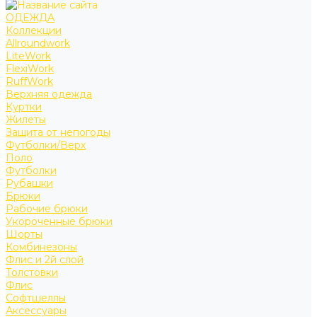
ОДЕЖДА
Коллекции
Allroundwork
LiteWork
FlexiWork
RuffWork
Верхняя одежда
Куртки
Жилеты
Защита от непогоды
Футболки/Верх
Поло
Футболки
Рубашки
Брюки
Рабочие брюки
Укороченные брюки
Шорты
Комбинезоны
Флис и 2й слой
Толстовки
Флис
Софтшеллы
Аксессуары