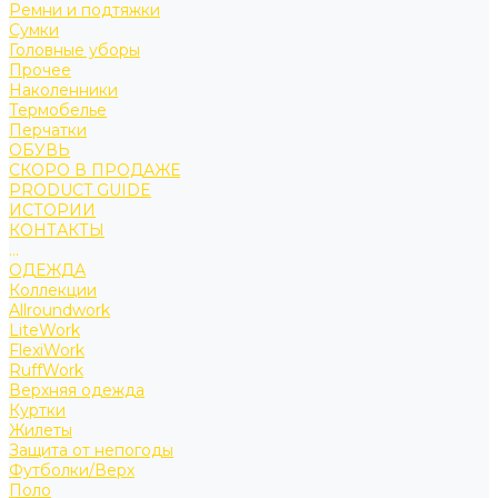
Ремни и подтяжки
Сумки
Головные уборы
Прочее
Наколенники
Термобелье
Перчатки
ОБУВЬ
СКОРО В ПРОДАЖЕ
PRODUCT GUIDE
ИСТОРИИ
КОНТАКТЫ
...
ОДЕЖДА
Коллекции
Allroundwork
LiteWork
FlexiWork
RuffWork
Верхняя одежда
Куртки
Жилеты
Защита от непогоды
Футболки/Верх
Поло