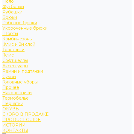
Поло
Футболки
Рубашки
Брюки
Рабочие брюки
Укороченные брюки
Шорты
Комбинезоны
Флис и 2й слой
Толстовки
Флис
Софтшеллы
Аксессуары
Ремни и подтяжки
Сумки
Головные уборы
Прочее
Наколенники
Термобелье
Перчатки
ОБУВЬ
СКОРО В ПРОДАЖЕ
PRODUCT GUIDE
ИСТОРИИ
КОНТАКТЫ