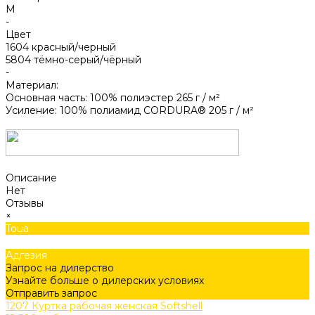
M
-
Цвет
1604 красный/черный
5804 тёмно-серый/чёрный
-
Материал:
Основная часть: 100% полиэстер 265 г / м²
Усиление: 100% полиамид CORDURA® 205 г / м²
Описание
Нет
Отзывы
×
Toua
Адгезия
Запрос на дилерство
Узнайте больше о дилерских условиях
Отправить запрос
1207 Куртка рабочая женская Softshell