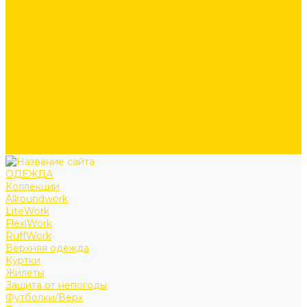
Аксессуары
Ремни и подтяжки
Сумки
Головные уборы
Прочее
Наколенники
Термобелье
Перчатки
ОБУВЬ
СКОРО В ПРОДАЖЕ
PRODUCT GUIDE
ИСТОРИИ
КОНТАКТЫ
ОДЕЖДА
Коллекции
Allroundwork
LiteWork
FlexiWork
RuffWork
Верхняя одежда
Куртки
Жилеты
Защита от непогоды
Футболки/Верх