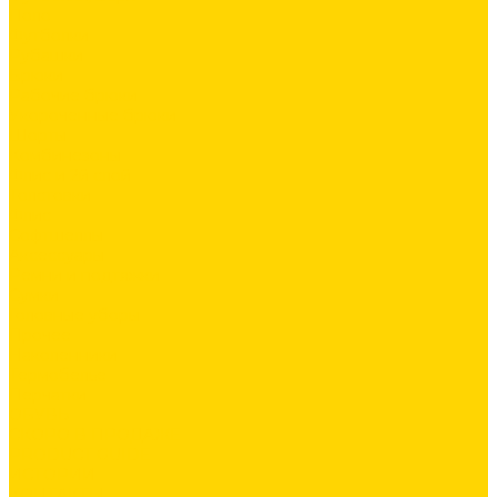
Поло
Футболки
Рубашки
Брюки
Рабочие брюки
Укороченные брюки
Шорты
Комбинезоны
Флис и 2й слой
Толстовки
Флис
Софтшеллы
Аксессуары
Ремни и подтяжки
Сумки
Головные уборы
Прочее
Наколенники
Термобелье
Перчатки
ОБУВЬ
СКОРО В ПРОДАЖЕ
PRODUCT GUIDE
ИСТОРИИ
КОНТАКТЫ