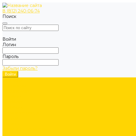
8 (812) 240-06-74
Поиск
Войти
Логин
Пароль
Забыли пароль?
ОДЕЖДА
Коллекции
Allroundwork
LiteWork
FlexiWork
RuffWork
Верхняя одежда
Куртки
Жилеты
Защита от непогоды
Футболки/Верх