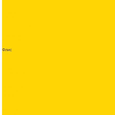
Поло
Футболки
Рубашки
Брюки
Рабочие брюки
Укороченные брюки
Шорты
Комбинезоны
Флис и 2й слой
Толстовки
Флис
Софтшеллы
Аксессуары
Ремни и подтяжки
Сумки
Головные уборы
Прочее
Наколенники
Термобелье
Перчатки
ОБУВЬ
СКОРО В ПРОДАЖЕ
PRODUCT GUIDE
ИСТОРИИ
КОНТАКТЫ