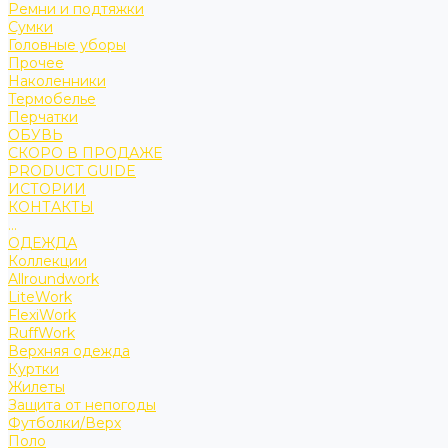
Ремни и подтяжки
Сумки
Головные уборы
Прочее
Наколенники
Термобелье
Перчатки
ОБУВЬ
СКОРО В ПРОДАЖЕ
PRODUCT GUIDE
ИСТОРИИ
КОНТАКТЫ
...
ОДЕЖДА
Коллекции
Allroundwork
LiteWork
FlexiWork
RuffWork
Верхняя одежда
Куртки
Жилеты
Защита от непогоды
Футболки/Верх
Поло