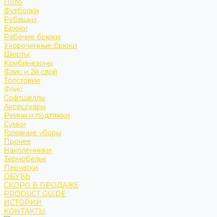
Поло
Футболки
Рубашки
Брюки
Рабочие брюки
Укороченные брюки
Шорты
Комбинезоны
Флис и 2й слой
Толстовки
Флис
Софтшеллы
Аксессуары
Ремни и подтяжки
Сумки
Головные уборы
Прочее
Наколенники
Термобелье
Перчатки
ОБУВЬ
СКОРО В ПРОДАЖЕ
PRODUCT GUIDE
ИСТОРИИ
КОНТАКТЫ