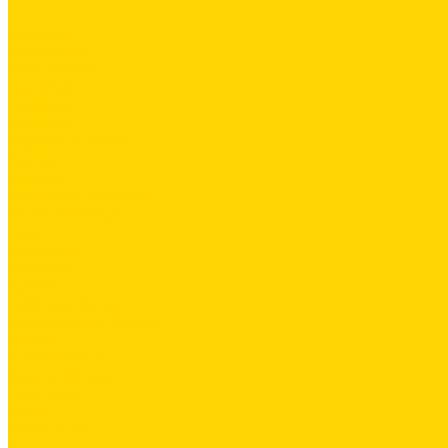
...
ОДЕЖДА
Коллекции
Allroundwork
LiteWork
FlexiWork
RuffWork
Верхняя одежда
Куртки
Жилеты
Защита от непогоды
Футболки/Верх
Поло
Футболки
Рубашки
Брюки
Рабочие брюки
Укороченные брюки
Шорты
Комбинезоны
Флис и 2й слой
Толстовки
Флис
Софтшеллы