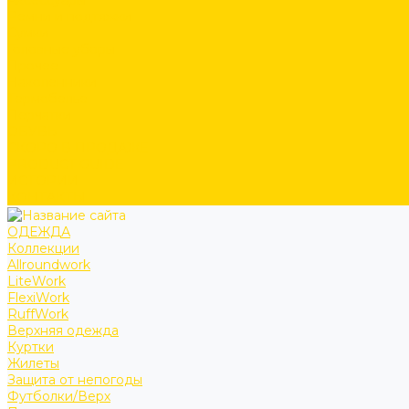
Аксессуары
Ремни и подтяжки
Сумки
Головные уборы
Прочее
Наколенники
Термобелье
Перчатки
ОБУВЬ
СКОРО В ПРОДАЖЕ
PRODUCT GUIDE
ИСТОРИИ
КОНТАКТЫ
ОДЕЖДА
Коллекции
Allroundwork
LiteWork
FlexiWork
RuffWork
Верхняя одежда
Куртки
Жилеты
Защита от непогоды
Футболки/Верх