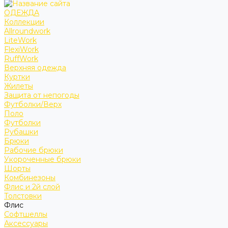
ОДЕЖДА
Коллекции
Allroundwork
LiteWork
FlexiWork
RuffWork
Верхняя одежда
Куртки
Жилеты
Защита от непогоды
Футболки/Верх
Поло
Футболки
Рубашки
Брюки
Рабочие брюки
Укороченные брюки
Шорты
Комбинезоны
Флис и 2й слой
Толстовки
Флис
Софтшеллы
Аксессуары